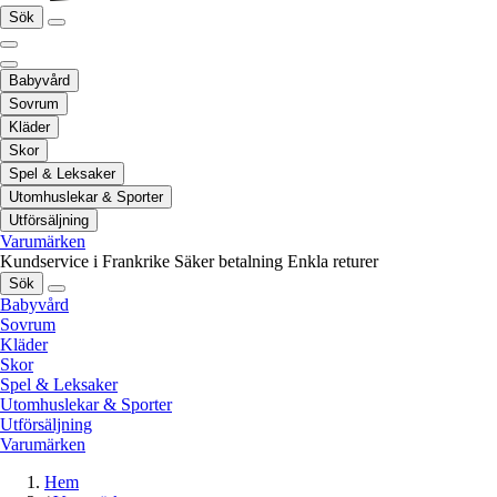
Sök
Babyvård
Sovrum
Kläder
Skor
Spel & Leksaker
Utomhuslekar & Sporter
Utförsäljning
Varumärken
Kundservice i Frankrike
Säker betalning
Enkla returer
Sök
Babyvård
Sovrum
Kläder
Skor
Spel & Leksaker
Utomhuslekar & Sporter
Utförsäljning
Varumärken
Hem