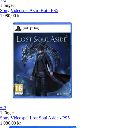
+-3
1 färger
Sony
Videospel Astro Bot - PS5
1 080,00 kr
+-3
1 färger
Sony
Videospel Lost Soul Aside - PS5
1 080,00 kr