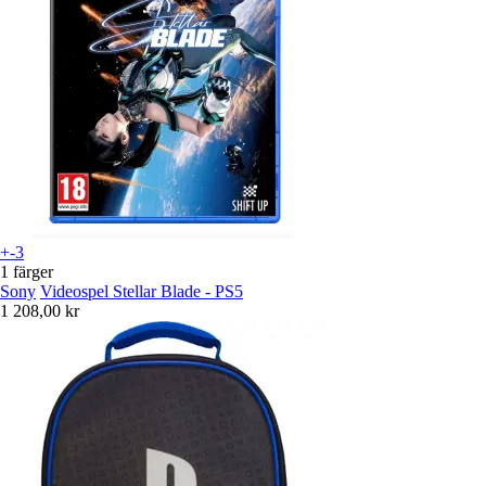
+-3
1 färger
Sony
Videospel Stellar Blade - PS5
1 208,00 kr