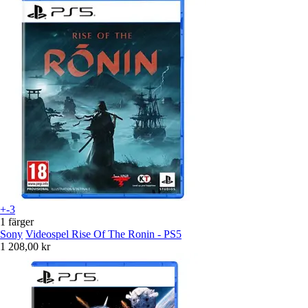
+-3
1 färger
Sony
Videospel Rise Of The Ronin - PS5
1 208,00 kr