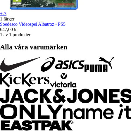
+-3
1 färger
Soedesco
Videospel Albatroz - PS5
647,00 kr
1 av 1 produkter
Alla våra varumärken