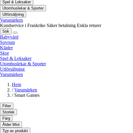
Spel & Leksaker
Utomhuslekar & Sporter
Utförsäljning
Varumärken
Kundservice i Frankrike
Säker betalning
Enkla returer
Sök
Babyvård
Sovrum
Kläder
Skor
Spel & Leksaker
Utomhuslekar & Sporter
Utförsäljning
Varumärken
Hem
/
Varumärken
/
Smart Games
Filter
Storlek
Färg
Ålder Mini
Typ av produkt