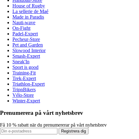
Handball-Store
House of Rugby
La sellerie de Maé
Made in Paradis
Nauti-wave
On-Fight
Padel-Expert
Pecheur-Store
Pet and Garden
Slowood Interior
Smash-Expert
Sneak'In
Sport is good
Training-Fit
Trek-Expert
Triathlon-Expert
TripnBikers
Vélo-Store
Winter-Expert
Prenumerera på vårt nyhetsbrev
Få 10 % rabatt när du prenumererar på vårt nyhetsbrev
Registrera dig