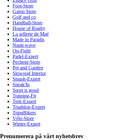
Espace Golf
Foot-Store
Galop Store
Golf and co
Handball-Store
House of Rugby
La sellerie de Maé
Made in Paradis
Nauti-wave
On-Fight
Padel-Expert
Pecheur-Store
Pet and Garden
Slowood Interior
Smash-Expert
Sneak'In
Sport is good
Training-Fit
Trek-Expert
Triathlon-Expert
TripnBikers
Vélo-Store
Winter-Expert
Prenumerera på vårt nyhetsbrev