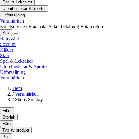
Spel & Leksaker
Utomhuslekar & Sporter
Utförsäljning
Varumärken
Kundservice i Frankrike
Säker betalning
Enkla returer
Sök
Babyvård
Sovrum
Kläder
Skor
Spel & Leksaker
Utomhuslekar & Sporter
Utförsäljning
Varumärken
Hem
/
Varumärken
/
She is Sunday
Filter
Storlek
Färg
Typ av produkt
Pris