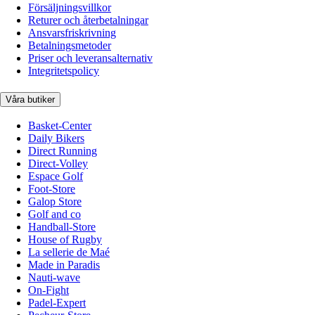
Försäljningsvillkor
Returer och återbetalningar
Ansvarsfriskrivning
Betalningsmetoder
Priser och leveransalternativ
Integritetspolicy
Våra butiker
Basket-Center
Daily Bikers
Direct Running
Direct-Volley
Espace Golf
Foot-Store
Galop Store
Golf and co
Handball-Store
House of Rugby
La sellerie de Maé
Made in Paradis
Nauti-wave
On-Fight
Padel-Expert