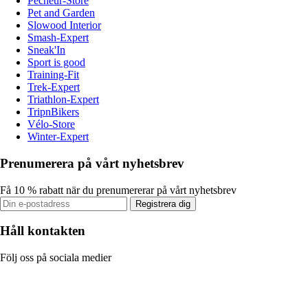
Pecheur-Store
Pet and Garden
Slowood Interior
Smash-Expert
Sneak'In
Sport is good
Training-Fit
Trek-Expert
Triathlon-Expert
TripnBikers
Vélo-Store
Winter-Expert
Prenumerera på vårt nyhetsbrev
Få 10 % rabatt när du prenumererar på vårt nyhetsbrev
Registrera dig
Håll kontakten
Följ oss på sociala medier