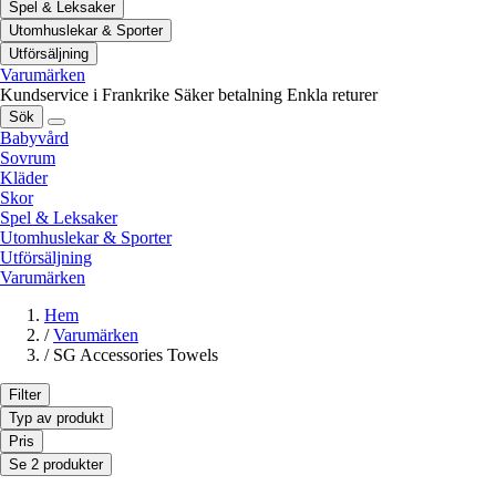
Spel & Leksaker
Utomhuslekar & Sporter
Utförsäljning
Varumärken
Kundservice i Frankrike
Säker betalning
Enkla returer
Sök
Babyvård
Sovrum
Kläder
Skor
Spel & Leksaker
Utomhuslekar & Sporter
Utförsäljning
Varumärken
Hem
/
Varumärken
/
SG Accessories Towels
Filter
Typ av produkt
Pris
Se 2 produkter