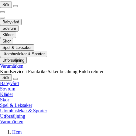
Sök
Babyvård
Sovrum
Kläder
Skor
Spel & Leksaker
Utomhuslekar & Sporter
Utförsäljning
Varumärken
Kundservice i Frankrike
Säker betalning
Enkla returer
Sök
Babyvård
Sovrum
Kläder
Skor
Spel & Leksaker
Utomhuslekar & Sporter
Utförsäljning
Varumärken
Hem