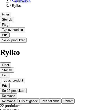
/
Varumärken
/
Ryłko
Filter
Storlek
Färg
Typ av produkt
Pris
Se 22 produkter
Ryłko
Filter
Storlek
Färg
Typ av produkt
Pris
Se 22 produkter
Relevans
Relevans
Pris stigande
Pris fallande
Rabatt
22 produkter