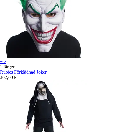
+-3
1 färger
Rubies
Förklädnad Joker
302,00 kr