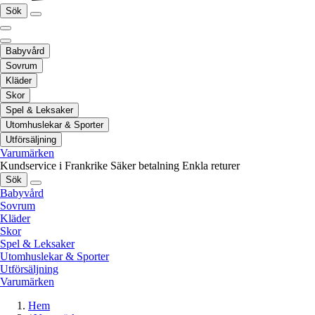
Sök
Babyvård
Sovrum
Kläder
Skor
Spel & Leksaker
Utomhuslekar & Sporter
Utförsäljning
Varumärken
Kundservice i Frankrike
Säker betalning
Enkla returer
Sök
Babyvård
Sovrum
Kläder
Skor
Spel & Leksaker
Utomhuslekar & Sporter
Utförsäljning
Varumärken
Hem