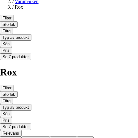
/
Varumärken
/
Rox
Filter
Storlek
Färg
Typ av produkt
Kön
Pris
Se 7 produkter
Rox
Filter
Storlek
Färg
Typ av produkt
Kön
Pris
Se 7 produkter
Relevans