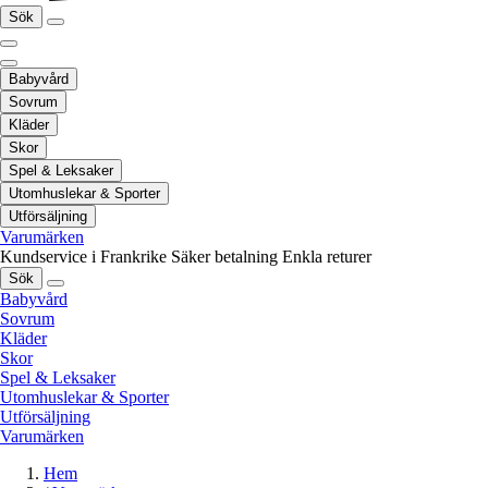
Sök
Babyvård
Sovrum
Kläder
Skor
Spel & Leksaker
Utomhuslekar & Sporter
Utförsäljning
Varumärken
Kundservice i Frankrike
Säker betalning
Enkla returer
Sök
Babyvård
Sovrum
Kläder
Skor
Spel & Leksaker
Utomhuslekar & Sporter
Utförsäljning
Varumärken
Hem