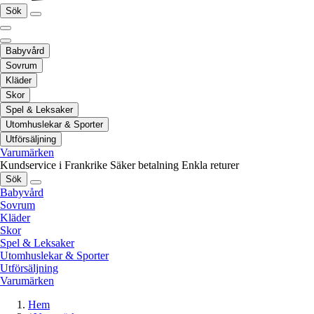
Sök
Babyvård
Sovrum
Kläder
Skor
Spel & Leksaker
Utomhuslekar & Sporter
Utförsäljning
Varumärken
Kundservice i Frankrike
Säker betalning
Enkla returer
Sök
Babyvård
Sovrum
Kläder
Skor
Spel & Leksaker
Utomhuslekar & Sporter
Utförsäljning
Varumärken
Hem