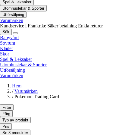
Spel & Leksaker
Utomhuslekar & Sporter
Utförsäljning
Varumärken
Kundservice i Frankrike
Säker betalning
Enkla returer
Sök
Babyvård
Sovrum
Kläder
Skor
Spel & Leksaker
Utomhuslekar & Sporter
Utförsäljning
Varumärken
Hem
/
Varumärken
/
Pokemon Trading Card
Filter
Färg
Typ av produkt
Pris
Se 8 produkter