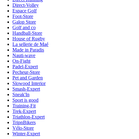
Direct-Volley
Espace Golf
Foot-Store
Galop Store
Golf and co
Handball-Store
House of Rugby
La sellerie de Maé
Made in Paradis
Nauti-wave
On-Fight
Padel-Expert
Pecheur-Store
Pet and Garden
Slowood Interior
Smash-Expert
Sneak'In
Sport is good
Training-Fit
Trek-Expert
Triathlon-Expert
TripnBikers
Vélo-Store
Winter-Expert