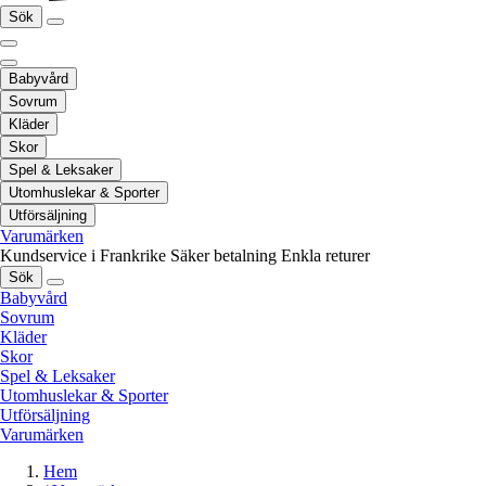
Sök
Babyvård
Sovrum
Kläder
Skor
Spel & Leksaker
Utomhuslekar & Sporter
Utförsäljning
Varumärken
Kundservice i Frankrike
Säker betalning
Enkla returer
Sök
Babyvård
Sovrum
Kläder
Skor
Spel & Leksaker
Utomhuslekar & Sporter
Utförsäljning
Varumärken
Hem