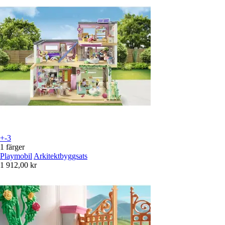
+-3
1 färger
Playmobil
Arkitektbyggsats
1 912,00 kr