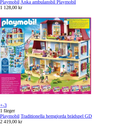
Playmobil
Anka ambulansbil Playmobil
1 128,00 kr
+-3
1 färger
Playmobil
Traditionella hemgjorda brädspel GD
2 419,00 kr