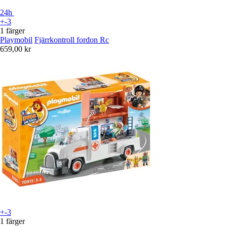
24h
+-3
1 färger
Playmobil
Fjärrkontroll fordon Rc
659,00 kr
+-3
1 färger