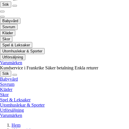
Sök
Babyvård
Sovrum
Kläder
Skor
Spel & Leksaker
Utomhuslekar & Sporter
Utförsäljning
Varumärken
Kundservice i Frankrike
Säker betalning
Enkla returer
Sök
Babyvård
Sovrum
Kläder
Skor
Spel & Leksaker
Utomhuslekar & Sporter
Utförsäljning
Varumärken
Hem