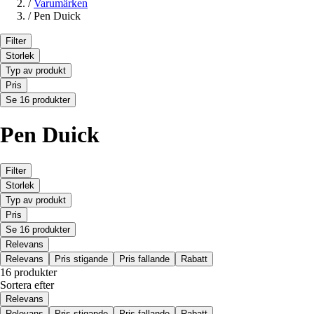
/
Varumärken
/
Pen Duick
Filter
Storlek
Typ av produkt
Pris
Se 16 produkter
Pen Duick
Filter
Storlek
Typ av produkt
Pris
Se 16 produkter
Relevans
Relevans
Pris stigande
Pris fallande
Rabatt
16 produkter
Sortera efter
Relevans
Relevans
Pris stigande
Pris fallande
Rabatt