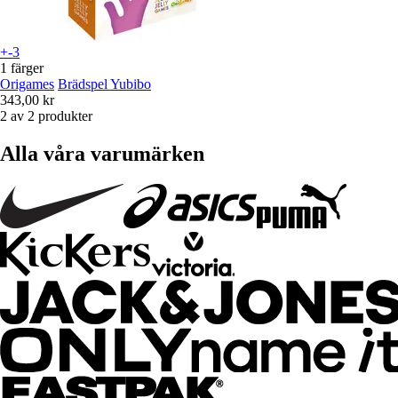
+-3
1 färger
Origames
Brädspel Yubibo
343,00 kr
2 av 2 produkter
Alla våra varumärken