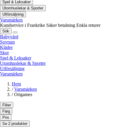
Spel & Leksaker
Utomhuslekar & Sporter
Utförsäljning
Varumärken
Kundservice i Frankrike
Säker betalning
Enkla returer
Sök
Babyvård
Sovrum
Kläder
Skor
Spel & Leksaker
Utomhuslekar & Sporter
Utförsäljning
Varumärken
Hem
/
Varumärken
/
Origames
Filter
Färg
Pris
Se 2 produkter