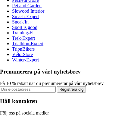
Pecheur-Store
Pet and Garden
Slowood Interior
Smash-Expert
Sneak'In
Sport is good
Training-Fit
Trek-Expert
Triathlon-Expert
TripnBikers
Vélo-Store
Winter-Expert
Prenumerera på vårt nyhetsbrev
Få 10 % rabatt när du prenumererar på vårt nyhetsbrev
Registrera dig
Håll kontakten
Följ oss på sociala medier