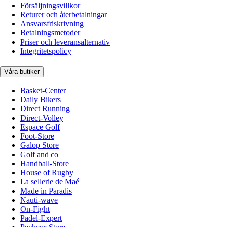
Försäljningsvillkor
Returer och återbetalningar
Ansvarsfriskrivning
Betalningsmetoder
Priser och leveransalternativ
Integritetspolicy
Våra butiker
Basket-Center
Daily Bikers
Direct Running
Direct-Volley
Espace Golf
Foot-Store
Galop Store
Golf and co
Handball-Store
House of Rugby
La sellerie de Maé
Made in Paradis
Nauti-wave
On-Fight
Padel-Expert