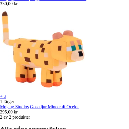
330,00 kr
+-3
1 färger
Mojang Studios
Gosedjur Minecraft Ocelot
295,00 kr
2 av 2 produkter