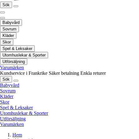
Sök
Babyvård
Sovrum
Kläder
Skor
Spel & Leksaker
Utomhuslekar & Sporter
Utförsäljning
Varumärken
Kundservice i Frankrike
Säker betalning
Enkla returer
Sök
Babyvård
Sovrum
Kläder
Skor
Spel & Leksaker
Utomhuslekar & Sporter
Utförsäljning
Varumärken
Hem