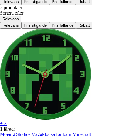
Relevans
Pris stigande
Pris fallande
Rabatt
2 produkter
Sortera efter
Relevans
Relevans
Pris stigande
Pris fallande
Rabatt
+-3
1 färger
Mojang Studios
Väggklocka för barn Minecraft