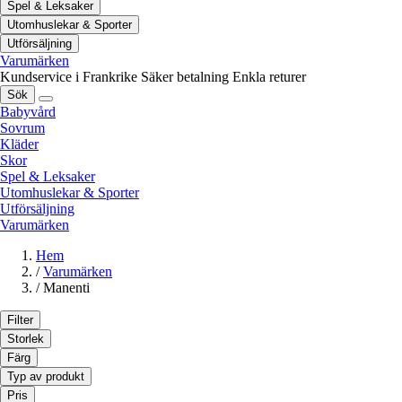
Spel & Leksaker
Utomhuslekar & Sporter
Utförsäljning
Varumärken
Kundservice i Frankrike
Säker betalning
Enkla returer
Sök
Babyvård
Sovrum
Kläder
Skor
Spel & Leksaker
Utomhuslekar & Sporter
Utförsäljning
Varumärken
Hem
/
Varumärken
/
Manenti
Filter
Storlek
Färg
Typ av produkt
Pris