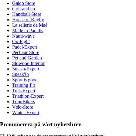
Galop Store
Golf and co
Handball-Store
House of Rugby
La sellerie de Maé
Made in Paradis
Nauti-wave
On-Fight
Padel-Expert
Pecheur-Store
Pet and Garden
Slowood Interior
Smash-Expert
Sneak'In
Sport is good
Training-Fit
Trek-Expert
Triathlon-Expert
TripnBikers
Vélo-Store
Winter-Expert
Prenumerera på vårt nyhetsbrev