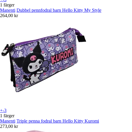
1 färger
Manenti
Dubbel pennfodral barn Hello Kitty My Style
264,00 kr
+-3
1 färger
Manenti
Triple penna fodral barn Hello Kitty Kuromi
273,00 kr