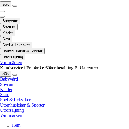
Sök
Babyvård
Sovrum
Kläder
Skor
Spel & Leksaker
Utomhuslekar & Sporter
Utförsäljning
Varumärken
Kundservice i Frankrike
Säker betalning
Enkla returer
Sök
Babyvård
Sovrum
Kläder
Skor
Spel & Leksaker
Utomhuslekar & Sporter
Utförsäljning
Varumärken
Hem