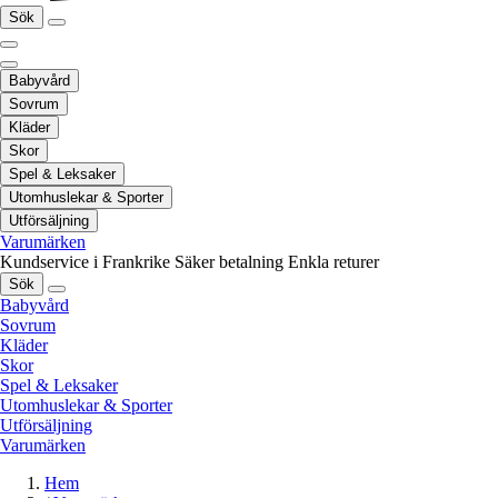
Sök
Babyvård
Sovrum
Kläder
Skor
Spel & Leksaker
Utomhuslekar & Sporter
Utförsäljning
Varumärken
Kundservice i Frankrike
Säker betalning
Enkla returer
Sök
Babyvård
Sovrum
Kläder
Skor
Spel & Leksaker
Utomhuslekar & Sporter
Utförsäljning
Varumärken
Hem