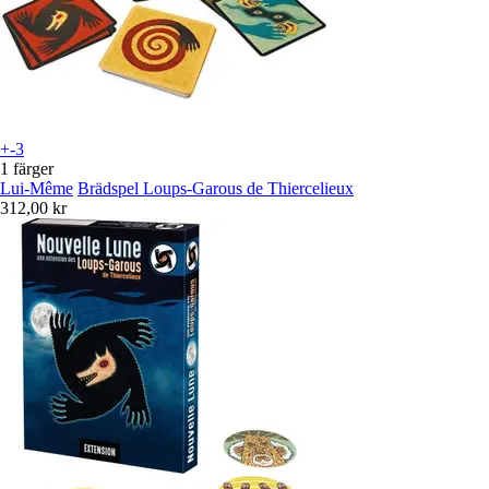
+-3
1 färger
Lui-Même
Brädspel Loups-Garous de Thiercelieux
312,00 kr