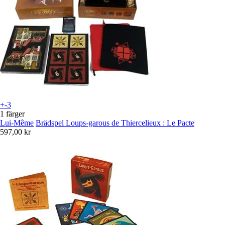
+-3
1 färger
Lui-Même
Brädspel Loups-garous de Thiercelieux : Le Pacte
597,00 kr