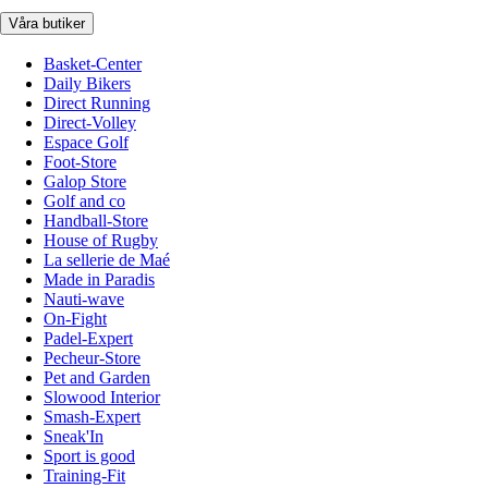
Våra butiker
Basket-Center
Daily Bikers
Direct Running
Direct-Volley
Espace Golf
Foot-Store
Galop Store
Golf and co
Handball-Store
House of Rugby
La sellerie de Maé
Made in Paradis
Nauti-wave
On-Fight
Padel-Expert
Pecheur-Store
Pet and Garden
Slowood Interior
Smash-Expert
Sneak'In
Sport is good
Training-Fit