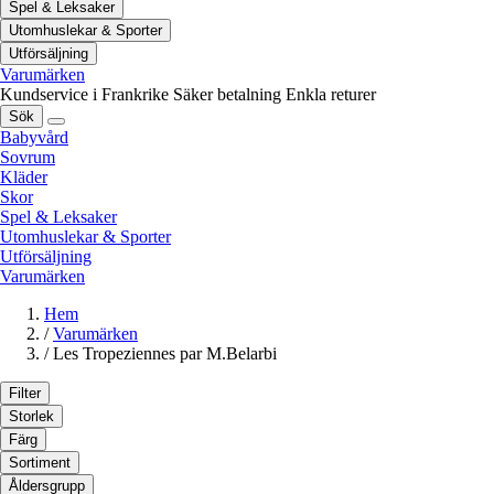
Spel & Leksaker
Utomhuslekar & Sporter
Utförsäljning
Varumärken
Kundservice i Frankrike
Säker betalning
Enkla returer
Sök
Babyvård
Sovrum
Kläder
Skor
Spel & Leksaker
Utomhuslekar & Sporter
Utförsäljning
Varumärken
Hem
/
Varumärken
/
Les Tropeziennes par M.Belarbi
Filter
Storlek
Färg
Sortiment
Åldersgrupp