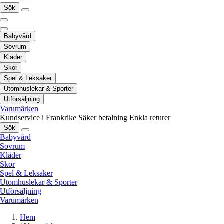
Sök
Babyvård
Sovrum
Kläder
Skor
Spel & Leksaker
Utomhuslekar & Sporter
Utförsäljning
Varumärken
Kundservice i Frankrike
Säker betalning
Enkla returer
Sök
Babyvård
Sovrum
Kläder
Skor
Spel & Leksaker
Utomhuslekar & Sporter
Utförsäljning
Varumärken
Hem