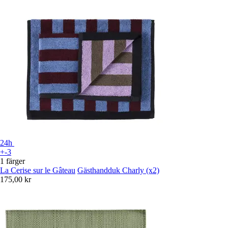
24h
+-3
1 färger
La Cerise sur le Gâteau
Gästhandduk Charly (x2)
175,00 kr