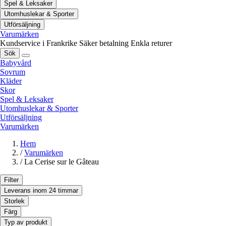
Spel & Leksaker
Utomhuslekar & Sporter
Utförsäljning
Varumärken
Kundservice i Frankrike
Säker betalning
Enkla returer
Sök
Babyvård
Sovrum
Kläder
Skor
Spel & Leksaker
Utomhuslekar & Sporter
Utförsäljning
Varumärken
Hem
/
Varumärken
/
La Cerise sur le Gâteau
Filter
Leverans inom 24 timmar
Storlek
Färg
Typ av produkt