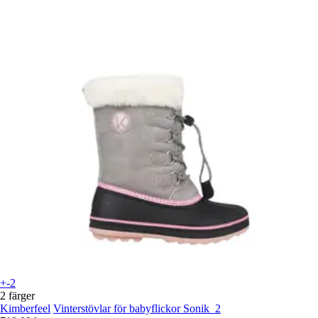
+-2
2 färger
Kimberfeel
Vinterstövlar för babyflickor Sonik_2