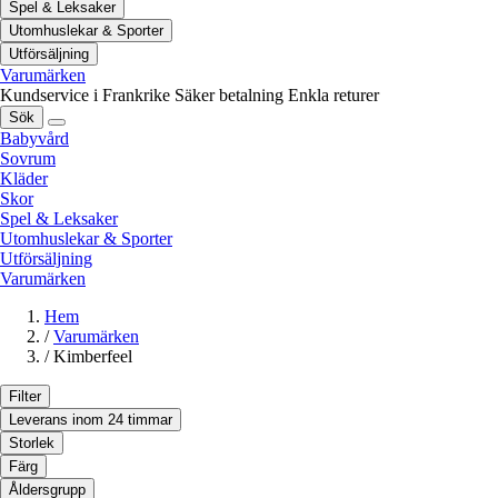
Spel & Leksaker
Utomhuslekar & Sporter
Utförsäljning
Varumärken
Kundservice i Frankrike
Säker betalning
Enkla returer
Sök
Babyvård
Sovrum
Kläder
Skor
Spel & Leksaker
Utomhuslekar & Sporter
Utförsäljning
Varumärken
Hem
/
Varumärken
/
Kimberfeel
Filter
Leverans inom 24 timmar
Storlek
Färg
Åldersgrupp