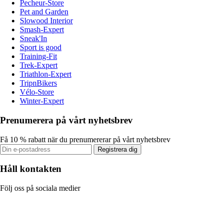
Pecheur-Store
Pet and Garden
Slowood Interior
Smash-Expert
Sneak'In
Sport is good
Training-Fit
Trek-Expert
Triathlon-Expert
TripnBikers
Vélo-Store
Winter-Expert
Prenumerera på vårt nyhetsbrev
Få 10 % rabatt när du prenumererar på vårt nyhetsbrev
Registrera dig
Håll kontakten
Följ oss på sociala medier