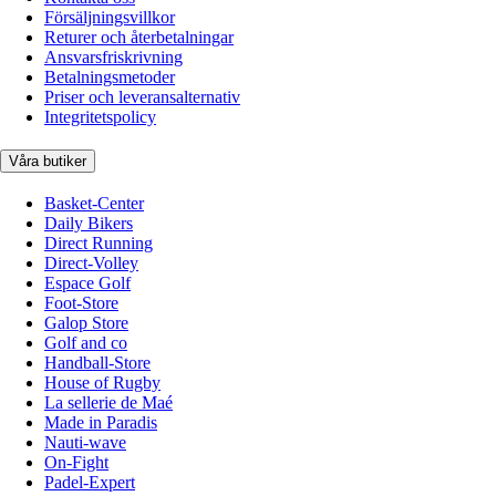
Försäljningsvillkor
Returer och återbetalningar
Ansvarsfriskrivning
Betalningsmetoder
Priser och leveransalternativ
Integritetspolicy
Våra butiker
Basket-Center
Daily Bikers
Direct Running
Direct-Volley
Espace Golf
Foot-Store
Galop Store
Golf and co
Handball-Store
House of Rugby
La sellerie de Maé
Made in Paradis
Nauti-wave
On-Fight
Padel-Expert