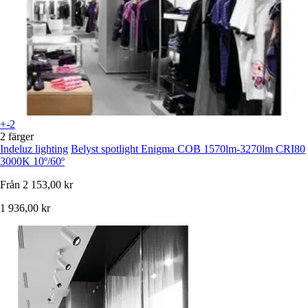
+-2
2 färger
Indeluz lighting
Belyst spotlight Enigma COB 1570lm-3270lm CRI80
3000K 10º/60º
Från
2 153,00 kr
1 936,00 kr