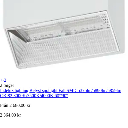
+-2
2 färger
Indeluz lighting
Belyst spotlight Fall SMD 5375lm/5890lm/5859lm
CRI82 3000K/3500K/4000K 60º/90º
Från
2 680,00 kr
2 364,00 kr