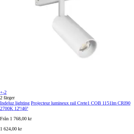
+-2
2 färger
Indeluz lighting
Projecteur lumineux rail Crete1 COB 1151lm CRI90
2700K 12º/46º
Från
1 768,00 kr
1 624,00 kr