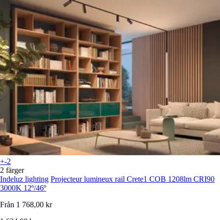
+-2
2 färger
Indeluz lighting
Projecteur lumineux rail Crete1 COB 1208lm CRI90
3000K 12º/46º
Från
1 768,00 kr