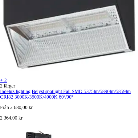
+-2
2 färger
Indeluz lighting
Belyst spotlight Fall SMD 5375lm/5890lm/5859lm
CRI82 3000K/3500K/4000K 60º/90º
Från
2 680,00 kr
2 364,00 kr