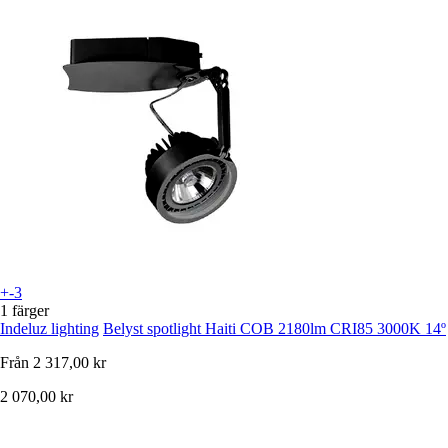
+-3
1 färger
Indeluz lighting
Belyst spotlight Haiti COB 2180lm CRI85 3000K 14º
Från
2 317,00 kr
2 070,00 kr