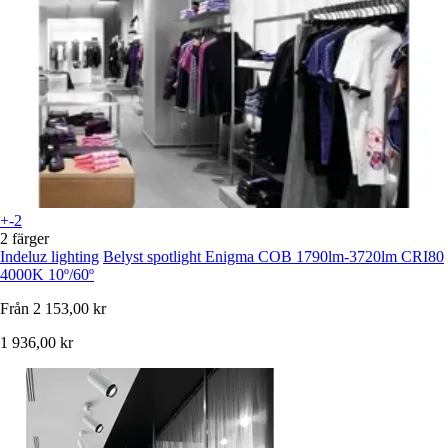
+-2
2 färger
Indeluz lighting
Belyst spotlight Enigma COB 1790lm-3720lm CRI80
4000K 10º/60º
Från
2 153,00 kr
1 936,00 kr