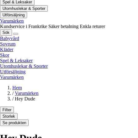
Spel & Leksaker
Utomhuslekar & Sporter
Utförsäljning
Varumärken
Kundservice i Frankrike
Säker betalning
Enkla returer
Sök
Babyvård
Sovrum
Kläder
Skor
Spel & Leksaker
Utomhuslekar & Sporter
Utförsäljning
Varumärken
Hem
/
Varumärken
/
Hey Dude
Filter
Storlek
Se produkten