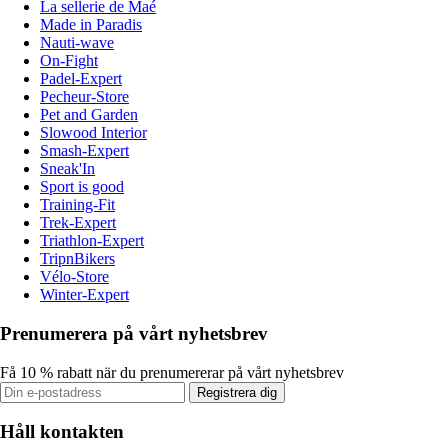
La sellerie de Maé
Made in Paradis
Nauti-wave
On-Fight
Padel-Expert
Pecheur-Store
Pet and Garden
Slowood Interior
Smash-Expert
Sneak'In
Sport is good
Training-Fit
Trek-Expert
Triathlon-Expert
TripnBikers
Vélo-Store
Winter-Expert
Prenumerera på vårt nyhetsbrev
Få 10 % rabatt när du prenumererar på vårt nyhetsbrev
Registrera dig
Håll kontakten