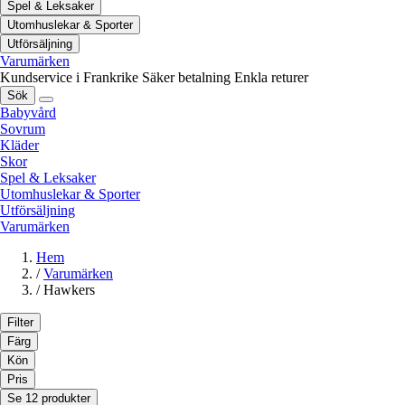
Spel & Leksaker
Utomhuslekar & Sporter
Utförsäljning
Varumärken
Kundservice i Frankrike
Säker betalning
Enkla returer
Sök
Babyvård
Sovrum
Kläder
Skor
Spel & Leksaker
Utomhuslekar & Sporter
Utförsäljning
Varumärken
Hem
/
Varumärken
/
Hawkers
Filter
Färg
Kön
Pris
Se 12 produkter