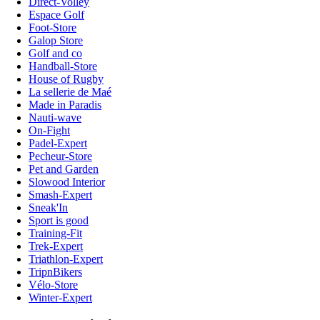
Direct-Volley
Espace Golf
Foot-Store
Galop Store
Golf and co
Handball-Store
House of Rugby
La sellerie de Maé
Made in Paradis
Nauti-wave
On-Fight
Padel-Expert
Pecheur-Store
Pet and Garden
Slowood Interior
Smash-Expert
Sneak'In
Sport is good
Training-Fit
Trek-Expert
Triathlon-Expert
TripnBikers
Vélo-Store
Winter-Expert