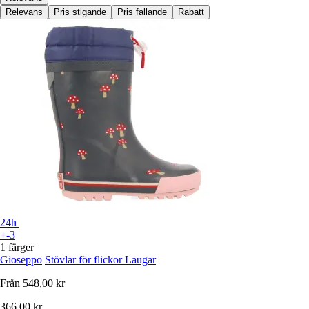
Relevans
Pris stigande
Pris fallande
Rabatt
24h
+-3
1 färger
Gioseppo
Stövlar för flickor Laugar
Från
548,00 kr
366,00 kr