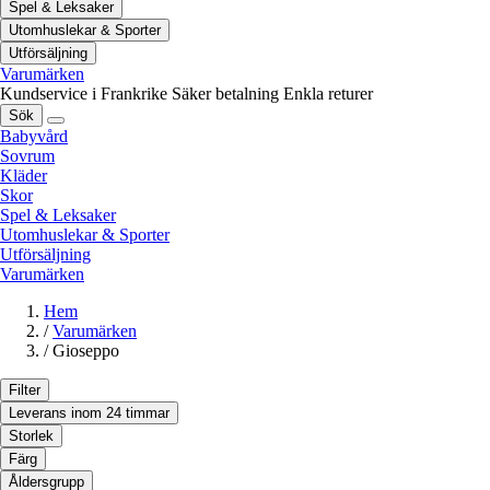
Spel & Leksaker
Utomhuslekar & Sporter
Utförsäljning
Varumärken
Kundservice i Frankrike
Säker betalning
Enkla returer
Sök
Babyvård
Sovrum
Kläder
Skor
Spel & Leksaker
Utomhuslekar & Sporter
Utförsäljning
Varumärken
Hem
/
Varumärken
/
Gioseppo
Filter
Leverans inom 24 timmar
Storlek
Färg
Åldersgrupp