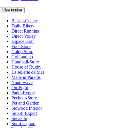
Våra butiker
Basket-Center
Daily Bikers
Direct Running
Direct-Volley
Espace Golf
Foot-Store
Galop Store
Golf and co
Handball-Store
House of Rugby
La sellerie de Maé
Made in Paradis
Nauti-wave
On-Fight
Padel-Expert
Pecheur-Store
Pet and Garden
Slowood Interior
Smash-Expert
Sneak'In
Sport is good