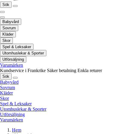
Sök
Babyvård
Sovrum
Kläder
Skor
Spel & Leksaker
Utomhuslekar & Sporter
Utförsäljning
Varumärken
Kundservice i Frankrike
Säker betalning
Enkla returer
Sök
Babyvård
Sovrum
Kläder
Skor
Spel & Leksaker
Utomhuslekar & Sporter
Utförsäljning
Varumärken
Hem