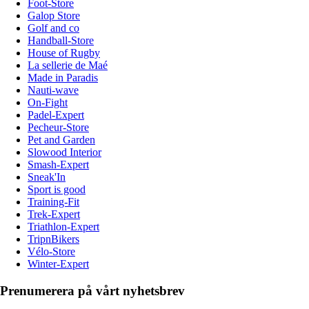
Foot-Store
Galop Store
Golf and co
Handball-Store
House of Rugby
La sellerie de Maé
Made in Paradis
Nauti-wave
On-Fight
Padel-Expert
Pecheur-Store
Pet and Garden
Slowood Interior
Smash-Expert
Sneak'In
Sport is good
Training-Fit
Trek-Expert
Triathlon-Expert
TripnBikers
Vélo-Store
Winter-Expert
Prenumerera på vårt nyhetsbrev