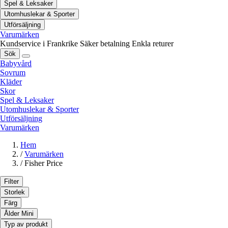
Spel & Leksaker
Utomhuslekar & Sporter
Utförsäljning
Varumärken
Kundservice i Frankrike
Säker betalning
Enkla returer
Sök
Babyvård
Sovrum
Kläder
Skor
Spel & Leksaker
Utomhuslekar & Sporter
Utförsäljning
Varumärken
Hem
/
Varumärken
/
Fisher Price
Filter
Storlek
Färg
Ålder Mini
Typ av produkt