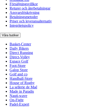
Försäljningsvillkor
Returer och återbetalningar
Ansvarsfriskrivning
Betalningsmetoder
Priser och leveransalternativ
Integritetspolicy
Våra butiker
Basket-Center
Daily Bikers
Direct Running
Direct-Volley
Espace Golf
Foot-Store
Galop Store
Golf and co
Handball-Store
House of Rugby
La sellerie de Maé
Made in Paradis
Nauti-wave
On-Fight
Padel-Expert