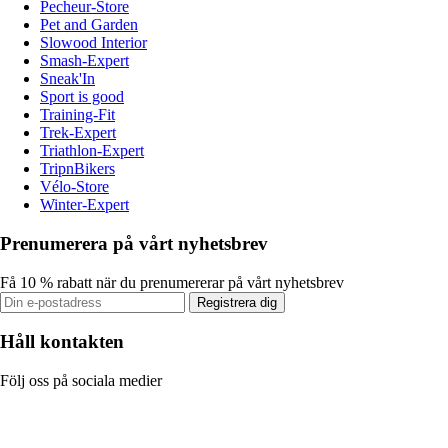
Pecheur-Store
Pet and Garden
Slowood Interior
Smash-Expert
Sneak'In
Sport is good
Training-Fit
Trek-Expert
Triathlon-Expert
TripnBikers
Vélo-Store
Winter-Expert
Prenumerera på vårt nyhetsbrev
Få 10 % rabatt när du prenumererar på vårt nyhetsbrev
Registrera dig
Håll kontakten
Följ oss på sociala medier