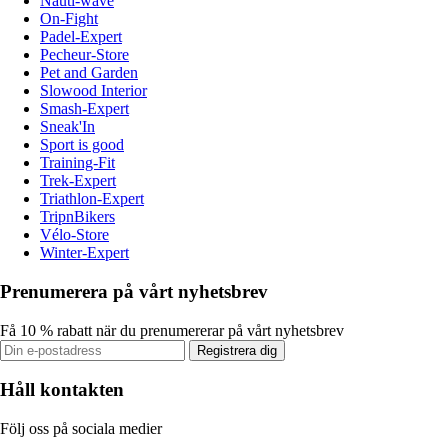
Nauti-wave
On-Fight
Padel-Expert
Pecheur-Store
Pet and Garden
Slowood Interior
Smash-Expert
Sneak'In
Sport is good
Training-Fit
Trek-Expert
Triathlon-Expert
TripnBikers
Vélo-Store
Winter-Expert
Prenumerera på vårt nyhetsbrev
Få 10 % rabatt när du prenumererar på vårt nyhetsbrev
Registrera dig
Håll kontakten
Följ oss på sociala medier