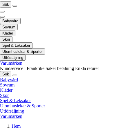
Sök
Babyvård
Sovrum
Kläder
Skor
Spel & Leksaker
Utomhuslekar & Sporter
Utförsäljning
Varumärken
Kundservice i Frankrike
Säker betalning
Enkla returer
Sök
Babyvård
Sovrum
Kläder
Skor
Spel & Leksaker
Utomhuslekar & Sporter
Utförsäljning
Varumärken
Hem