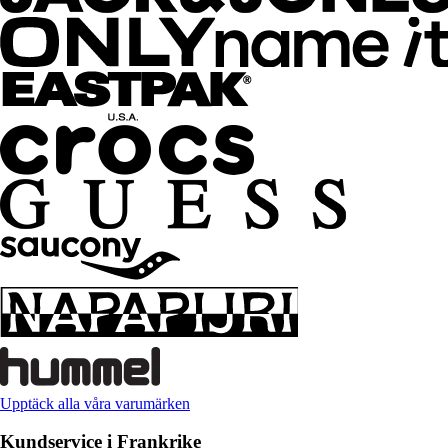
Upptäck alla våra varumärken
Kundservice i Frankrike