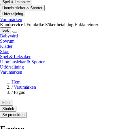
Spel & Leksaker
Utomhuslekar & Sporter
Utförsäljning
Varumärken
Kundservice i Frankrike
Säker betalning
Enkla returer
Sök
Babyvård
Sovrum
Kläder
Skor
Spel & Leksaker
Utomhuslekar & Sporter
Utförsäljning
Varumärken
Hem
/
Varumärken
/
Faguo
Filter
Storlek
Se produkten