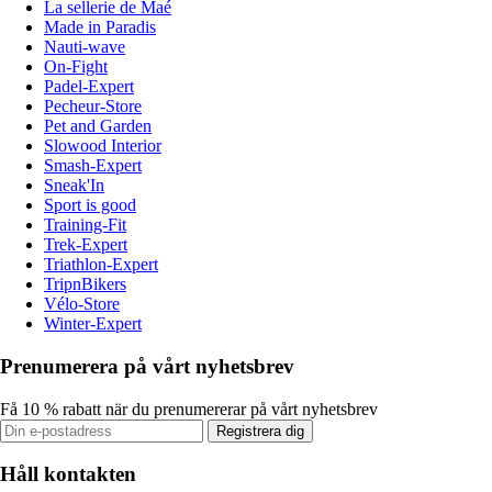
La sellerie de Maé
Made in Paradis
Nauti-wave
On-Fight
Padel-Expert
Pecheur-Store
Pet and Garden
Slowood Interior
Smash-Expert
Sneak'In
Sport is good
Training-Fit
Trek-Expert
Triathlon-Expert
TripnBikers
Vélo-Store
Winter-Expert
Prenumerera på vårt nyhetsbrev
Få 10 % rabatt när du prenumererar på vårt nyhetsbrev
Registrera dig
Håll kontakten