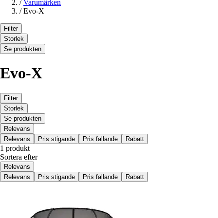
/
Varumärken
/
Evo-X
Filter
Storlek
Se produkten
Evo-X
Filter
Storlek
Se produkten
Relevans
Relevans
Pris stigande
Pris fallande
Rabatt
1 produkt
Sortera efter
Relevans
Relevans
Pris stigande
Pris fallande
Rabatt