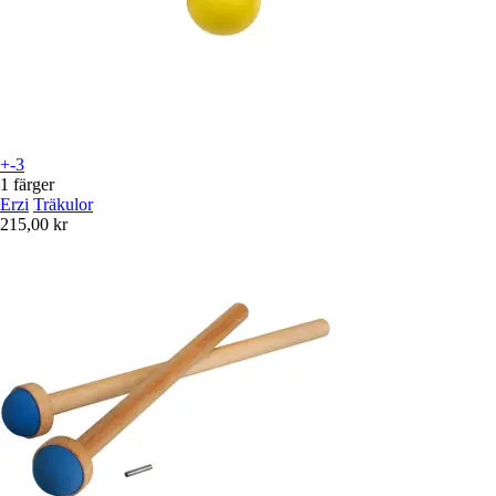
+-3
1 färger
Erzi
Träkulor
215,00 kr