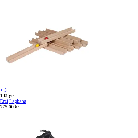
+-3
1 färger
Erzi
Lagbana
775,00 kr