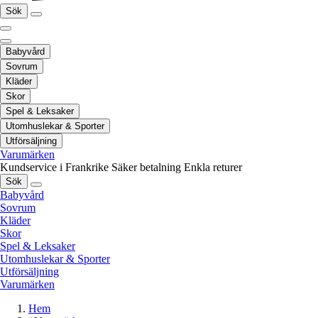
Sök
Babyvård
Sovrum
Kläder
Skor
Spel & Leksaker
Utomhuslekar & Sporter
Utförsäljning
Varumärken
Kundservice i Frankrike
Säker betalning
Enkla returer
Sök
Babyvård
Sovrum
Kläder
Skor
Spel & Leksaker
Utomhuslekar & Sporter
Utförsäljning
Varumärken
Hem