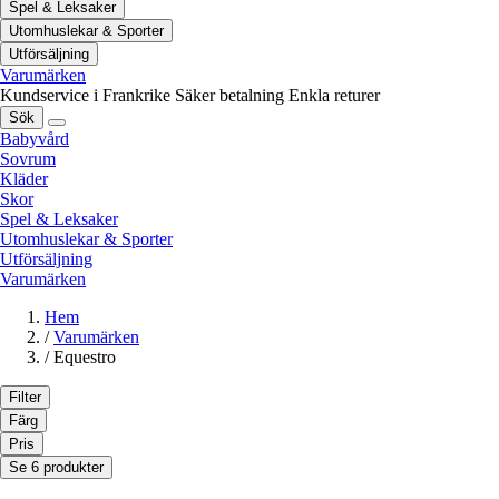
Spel & Leksaker
Utomhuslekar & Sporter
Utförsäljning
Varumärken
Kundservice i Frankrike
Säker betalning
Enkla returer
Sök
Babyvård
Sovrum
Kläder
Skor
Spel & Leksaker
Utomhuslekar & Sporter
Utförsäljning
Varumärken
Hem
/
Varumärken
/
Equestro
Filter
Färg
Pris
Se 6 produkter