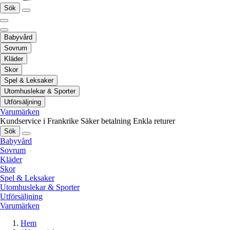
Sök
Babyvård
Sovrum
Kläder
Skor
Spel & Leksaker
Utomhuslekar & Sporter
Utförsäljning
Varumärken
Kundservice i Frankrike
Säker betalning
Enkla returer
Sök
Babyvård
Sovrum
Kläder
Skor
Spel & Leksaker
Utomhuslekar & Sporter
Utförsäljning
Varumärken
Hem