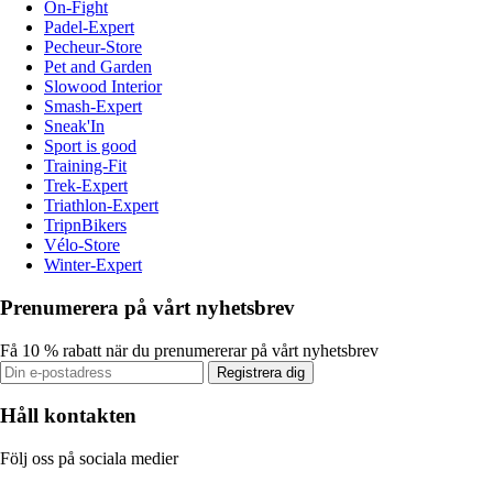
On-Fight
Padel-Expert
Pecheur-Store
Pet and Garden
Slowood Interior
Smash-Expert
Sneak'In
Sport is good
Training-Fit
Trek-Expert
Triathlon-Expert
TripnBikers
Vélo-Store
Winter-Expert
Prenumerera på vårt nyhetsbrev
Få 10 % rabatt när du prenumererar på vårt nyhetsbrev
Registrera dig
Håll kontakten
Följ oss på sociala medier