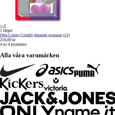
+-3
1 färger
Dtm Loisirs Creatifs
slipande svampar (x3)
216,00 kr
4 av 4 produkter
Alla våra varumärken