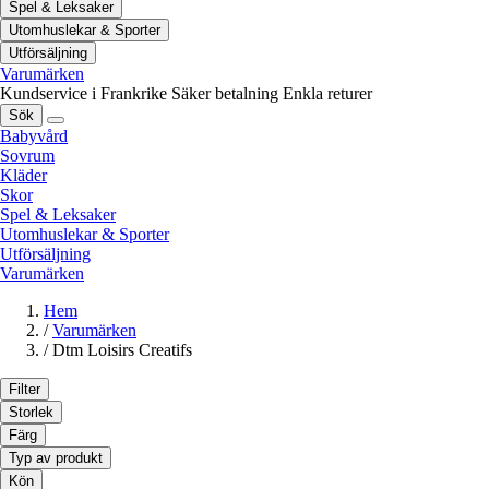
Spel & Leksaker
Utomhuslekar & Sporter
Utförsäljning
Varumärken
Kundservice i Frankrike
Säker betalning
Enkla returer
Sök
Babyvård
Sovrum
Kläder
Skor
Spel & Leksaker
Utomhuslekar & Sporter
Utförsäljning
Varumärken
Hem
/
Varumärken
/
Dtm Loisirs Creatifs
Filter
Storlek
Färg
Typ av produkt
Kön