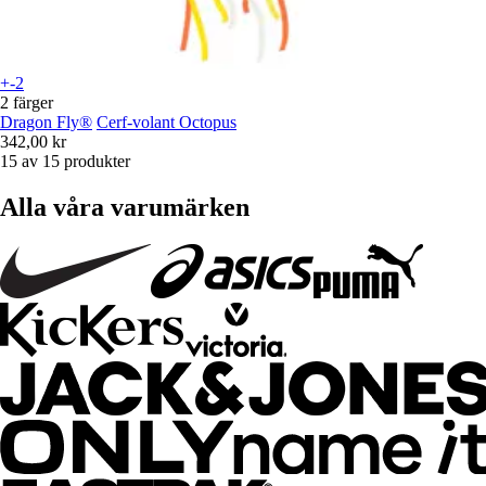
+-2
2 färger
Dragon Fly®
Cerf-volant Octopus
342,00 kr
15 av 15 produkter
Alla våra varumärken