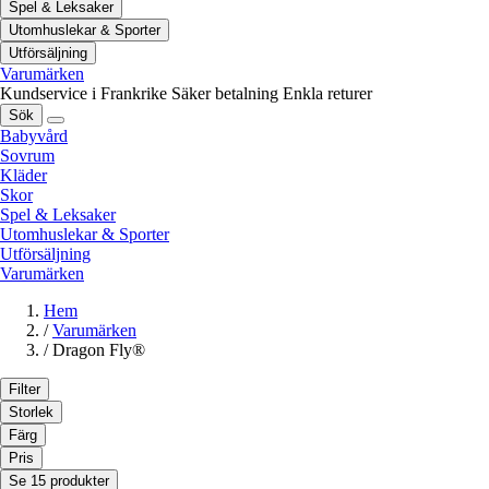
Spel & Leksaker
Utomhuslekar & Sporter
Utförsäljning
Varumärken
Kundservice i Frankrike
Säker betalning
Enkla returer
Sök
Babyvård
Sovrum
Kläder
Skor
Spel & Leksaker
Utomhuslekar & Sporter
Utförsäljning
Varumärken
Hem
/
Varumärken
/
Dragon Fly®
Filter
Storlek
Färg
Pris
Se 15 produkter