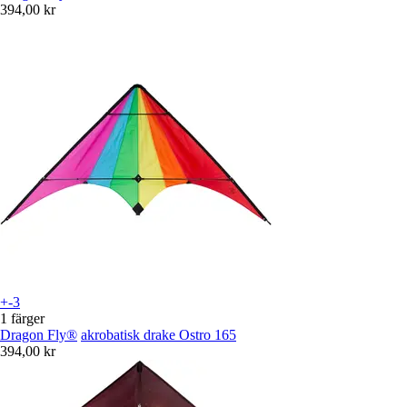
394,00 kr
+-3
1 färger
Dragon Fly®
akrobatisk drake Ostro 165
394,00 kr