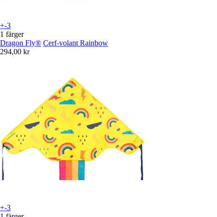
+-3
1 färger
Dragon Fly®
Cerf-volant Rainbow
294,00 kr
+-3
1 färger