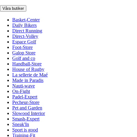
Våra butiker
Basket-Center
Daily Bikers
Direct Running
Direct-Volley
Espace Golf
Foot-Store
Galop Store
Golf and co
Handball-Store
House of Rugby
La sellerie de Maé
Made in Paradis
Nauti-wave
On-Fight
Padel-Expert
Pecheur-Store
Pet and Garden
Slowood Interior
Smash-Expert
Sneak'In
Sport is good
Training-Fit