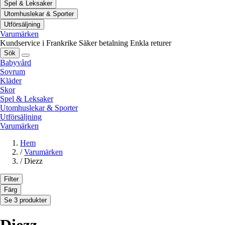
Spel & Leksaker
Utomhuslekar & Sporter
Utförsäljning
Varumärken
Kundservice i Frankrike
Säker betalning
Enkla returer
Sök
Babyvård
Sovrum
Kläder
Skor
Spel & Leksaker
Utomhuslekar & Sporter
Utförsäljning
Varumärken
Hem
/
Varumärken
/
Diezz
Filter
Färg
Se 3 produkter