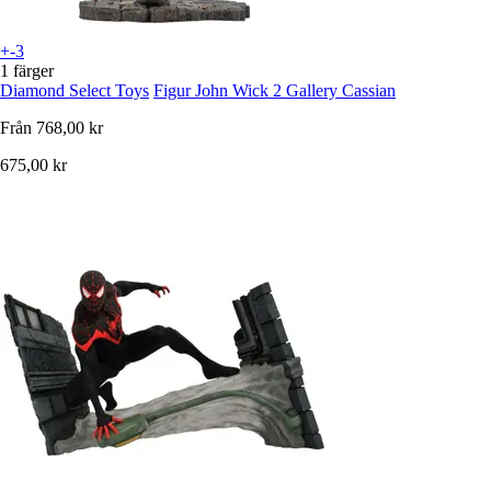
+-3
1 färger
Diamond Select Toys
Figur John Wick 2 Gallery Cassian
Från
768,00 kr
675,00 kr