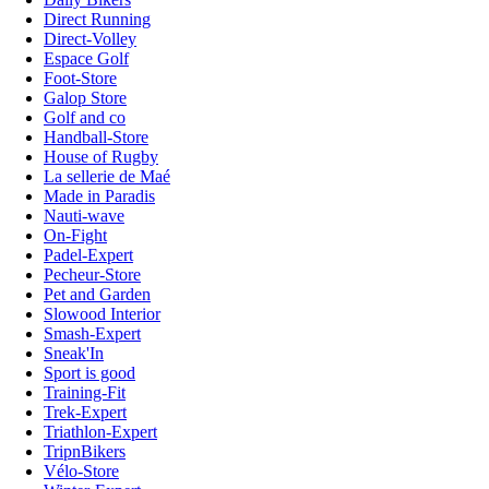
Direct Running
Direct-Volley
Espace Golf
Foot-Store
Galop Store
Golf and co
Handball-Store
House of Rugby
La sellerie de Maé
Made in Paradis
Nauti-wave
On-Fight
Padel-Expert
Pecheur-Store
Pet and Garden
Slowood Interior
Smash-Expert
Sneak'In
Sport is good
Training-Fit
Trek-Expert
Triathlon-Expert
TripnBikers
Vélo-Store