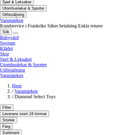
Spel & Leksaker
Utomhuslekar & Sporter
Utförsäljning
Varumärken
Kundservice i Frankrike
Säker betalning
Enkla returer
Sök
Babyvård
Sovrum
Kläder
Skor
Spel & Leksaker
Utomhuslekar & Sporter
Utförsäljning
Varumärken
Hem
/
Varumärken
/
Diamond Select Toys
Filter
Leverans inom 24 timmar
Storlek
Färg
Sortiment