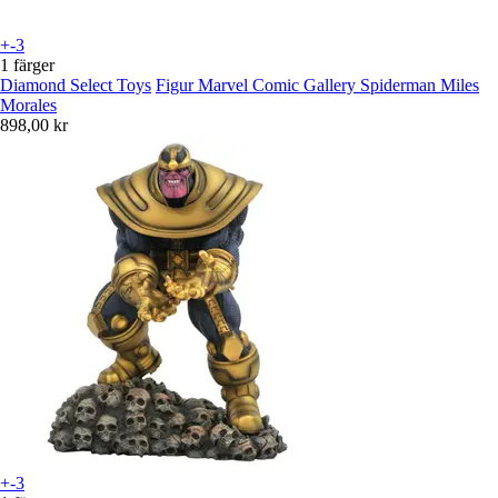
+-3
1 färger
Diamond Select Toys
Figur Marvel Comic Gallery Spiderman Miles
Morales
898,00 kr
+-3