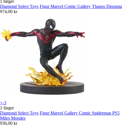
1 färger
Diamond Select Toys
Figur Marvel Comic Gallery Thanos Diorama
974,00 kr
+-3
1 färger
Diamond Select Toys
Figur Marvel Gallery Comic Spiderman PS5
Miles Morales
936,00 kr