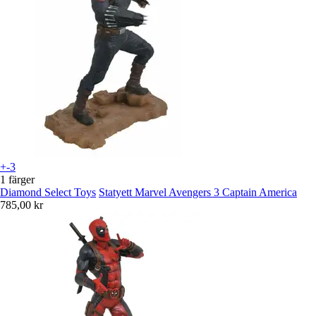
+-3
1 färger
Diamond Select Toys
Statyett Marvel Avengers 3 Captain America
785,00 kr