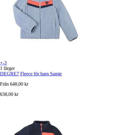
+-3
1 färger
DEGRE7
Fleece för barn Samie
Från
648,00 kr
638,00 kr