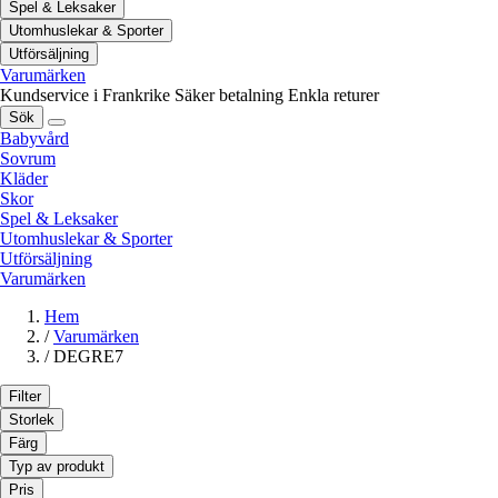
Spel & Leksaker
Utomhuslekar & Sporter
Utförsäljning
Varumärken
Kundservice i Frankrike
Säker betalning
Enkla returer
Sök
Babyvård
Sovrum
Kläder
Skor
Spel & Leksaker
Utomhuslekar & Sporter
Utförsäljning
Varumärken
Hem
/
Varumärken
/
DEGRE7
Filter
Storlek
Färg
Typ av produkt
Pris