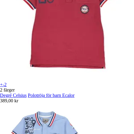
+-2
2 färger
Degré Celsius
Polotröja för barn Ecalor
389,00 kr