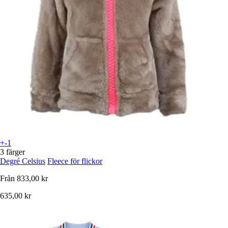
+-1
3 färger
Degré Celsius
Fleece för flickor
Från
833,00 kr
635,00 kr