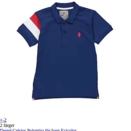
+-2
2 färger
Degré Celsius
Polotröja för barn Ecicolor