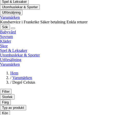
Spel & Leksaker
Utomhuslekar & Sporter
Utförsäljning
Varumärken
Kundservice i Frankrike
Säker betalning
Enkla returer
Sök
Babyvård
Sovrum
Kläder
Skor
Spel & Leksaker
Utomhuslekar & Sporter
Utförsäljning
Varumärken
Hem
/
Varumärken
/
Degré Celsius
Filter
Storlek
Färg
Typ av produkt
Kön