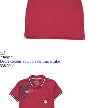
+-2
2 färger
Degré Celsius
Polotröja för barn Ecalor
338,00 kr