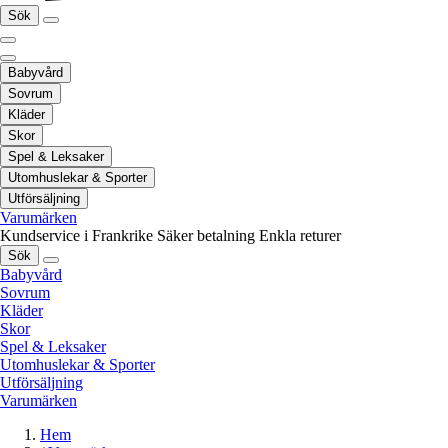
Sök
Babyvård
Sovrum
Kläder
Skor
Spel & Leksaker
Utomhuslekar & Sporter
Utförsäljning
Varumärken
Kundservice i Frankrike
Säker betalning
Enkla returer
Sök
Babyvård
Sovrum
Kläder
Skor
Spel & Leksaker
Utomhuslekar & Sporter
Utförsäljning
Varumärken
Hem