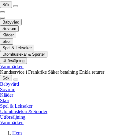
Sök
Babyvård
Sovrum
Kläder
Skor
Spel & Leksaker
Utomhuslekar & Sporter
Utförsäljning
Varumärken
Kundservice i Frankrike
Säker betalning
Enkla returer
Sök
Babyvård
Sovrum
Kläder
Skor
Spel & Leksaker
Utomhuslekar & Sporter
Utförsäljning
Varumärken
Hem