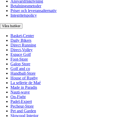
Ansvarsfriskrivning
Betalningsmetoder
Priser och leveransalternativ
Integritetspolicy
Våra butiker
Basket-Center
Daily Bikers
Direct Running
Direct-Volley
Espace Golf
Foot-Store
Galop Store
Golf and co
Handball-Store
House of Rugby
La sellerie de Maé
Made in Paradis
Nauti-wave
On-Fight
Padel-Expert
Pecheur-Store
Pet and Garden
Slowood Interior