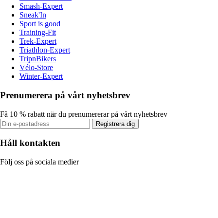
Smash-Expert
Sneak'In
Sport is good
Training-Fit
Trek-Expert
Triathlon-Expert
TripnBikers
Vélo-Store
Winter-Expert
Prenumerera på vårt nyhetsbrev
Få 10 % rabatt när du prenumererar på vårt nyhetsbrev
Registrera dig
Håll kontakten
Följ oss på sociala medier