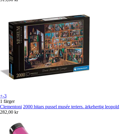
+-3
1 färger
Clementoni
2000 bitars pussel musée teriers. ärkehertig leopold
282,00 kr