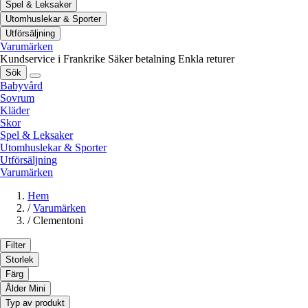
Spel & Leksaker
Utomhuslekar & Sporter
Utförsäljning
Varumärken
Kundservice i Frankrike
Säker betalning
Enkla returer
Sök
Babyvård
Sovrum
Kläder
Skor
Spel & Leksaker
Utomhuslekar & Sporter
Utförsäljning
Varumärken
Hem
/
Varumärken
/
Clementoni
Filter
Storlek
Färg
Ålder Mini
Typ av produkt