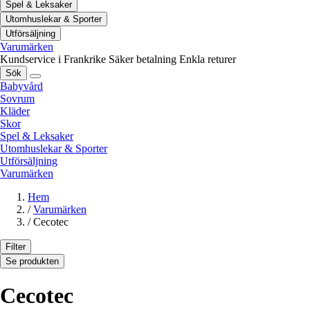
Spel & Leksaker
Utomhuslekar & Sporter
Utförsäljning
Varumärken
Kundservice i Frankrike
Säker betalning
Enkla returer
Sök
Babyvård
Sovrum
Kläder
Skor
Spel & Leksaker
Utomhuslekar & Sporter
Utförsäljning
Varumärken
Hem
/
Varumärken
/
Cecotec
Filter
Se produkten
Cecotec