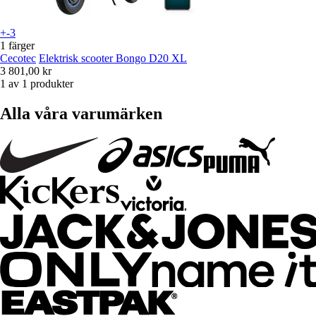
+-3
1 färger
Cecotec
Elektrisk scooter Bongo D20 XL
3 801,00 kr
1 av 1 produkter
Alla våra varumärken