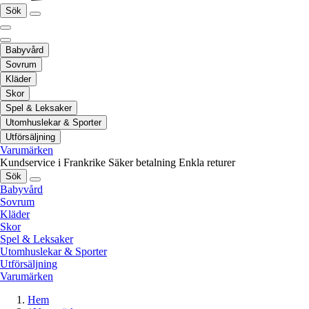
Sök
Babyvård
Sovrum
Kläder
Skor
Spel & Leksaker
Utomhuslekar & Sporter
Utförsäljning
Varumärken
Kundservice i Frankrike
Säker betalning
Enkla returer
Sök
Babyvård
Sovrum
Kläder
Skor
Spel & Leksaker
Utomhuslekar & Sporter
Utförsäljning
Varumärken
Hem