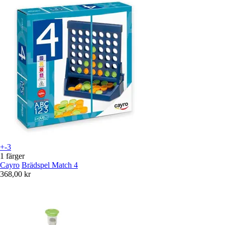
+-3
1 färger
Cayro
Brädspel Match 4
368,00 kr