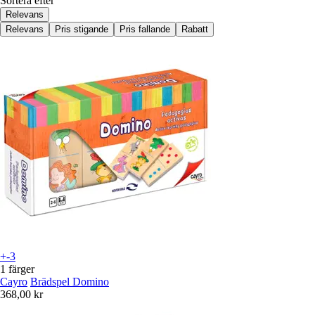
Sortera efter
Relevans
Relevans
Pris stigande
Pris fallande
Rabatt
+-3
1 färger
Cayro
Brädspel Domino
368,00 kr