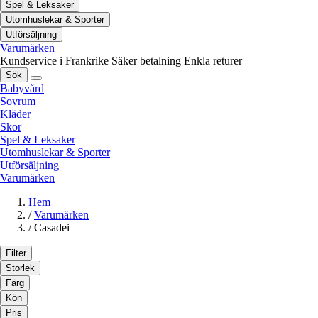
Spel & Leksaker
Utomhuslekar & Sporter
Utförsäljning
Varumärken
Kundservice i Frankrike
Säker betalning
Enkla returer
Sök
Babyvård
Sovrum
Kläder
Skor
Spel & Leksaker
Utomhuslekar & Sporter
Utförsäljning
Varumärken
Hem
/
Varumärken
/
Casadei
Filter
Storlek
Färg
Kön
Pris