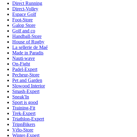
Direct Running
Direct-Volley
Espace Golf
Foot-Store
Galop Store
Golf and co
Handball-Store
House of Rugby
La sellerie de Maé
Made in Paradis
Nauti-wave
On-Fight
Padel-Expert
Pecheur-Store
Pet and Garden
Slowood Interior
Smash-Expert
Sneak'In
Sport is good
Training-Fit
Trek-Expert
Triathlon-Expert
TripnBikers
Vélo-Store
Winter-Expert